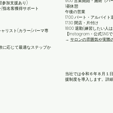
9:00 営業開始・施術（
習参加支援あり)
1昼休憩
ー/指名客獲得サポート
午後の営業
17:00 パート・アルバイト
17:30 閉店・片付け
18:00 退勤(練習したい
ペシャリスト(カラー/パーマ専
【Instagram・公式SN
→
サロンの雰囲気や実際
験に応じて最適なステップか
当社では令和６年８月１
援制度を導入します。詳
<!-- Global site tag (gtag.js) - Google Analytics -->