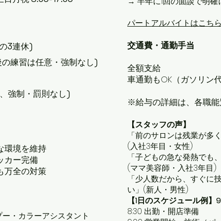
→ 半年に1回の面談で明
パートアルバイトはこち
交通費・通勤手当
の3連休)
後の練習は任意・強制なし)
全額支給
車通勤もOK（ガソリン
、強制・罰則なし)
※給与の詳細は、各職能
【スタッフの声】
「前のサロンは残業が多くて
(入社3年目・女性)
な環境を維持
「子どもの急な発熱でも
ッカー完備
(ママ美容師・入社3年目)
も万全の対策
「少人数だから、すぐに
い」(新人・男性)
【1日のスケジュール例】
8:30 出勤・開店準備
ンプー・カラーアシスタント