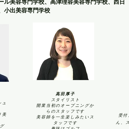
ムール美容専門学校、高津理容美容専門学校、西日
、小出美容専門学校
高田厚子
スタイリスト
シュ
​開業当初のオープニングか
らのスタッフです
リ美
​受
​美容師を一生楽しみたいス
ん、
タッフです
ング
​趣味はゴルフ