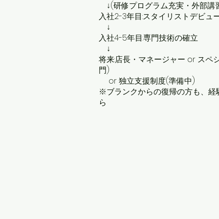
↓(研修プログラム充実・外部講
入社2-3年目:スタイリストデビュ
↓
入社4-5年目:専門技術の確立
↓
将来:店長・マネージャー or ス
門)
or 独立支援制度(準備中)
※ブランクからの復帰の方も、経
ら