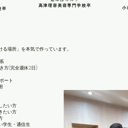
高津理容美容専門学校卒
小
校卒
ける場所」を本気で作っています。
系
き方(完全週休2日)
ポート
用
したい方
きたい方
方
い学生・通信生