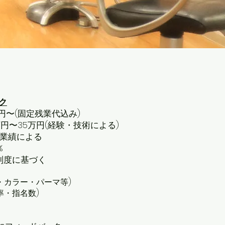
ク
万円〜(固定残業代込み)
万円〜35万円(経験・技術による)
)※業績による
%
価制度に基づく
・カラー・パーマ等)
率・指名数)