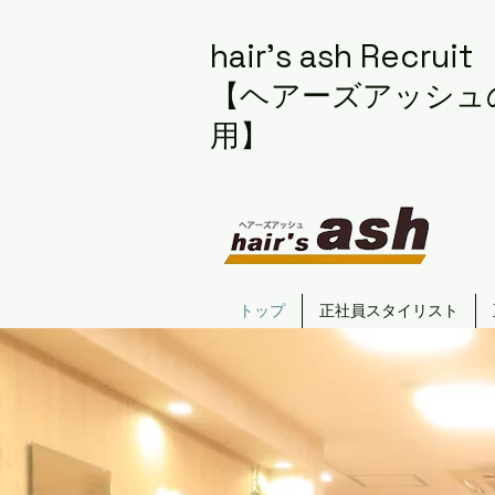
h
air's ash Recruit
【ヘアーズアッシュ
用】
トップ
正社員スタイリスト