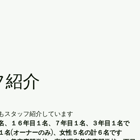
<script async src="https://www.googletagmanager.com/gtag/js?id=UA-514
<script>
window.dataLayer = window.dataLayer || [];
function gtag(){dataLayer.push(arguments);}
gtag('js', new Date());
gtag('config', 'UA-51425016-11');
</script>
フ紹介
でもスタッフ紹介しています
名、１６年目１名、７年目１名、３年目１名で
１名(オーナーのみ)、女性５名の計６名です