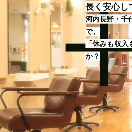
長く安心し
河内長野・千
で、
「休みも収入
か？