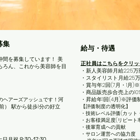
募集
給与・待遇
仲間を募集しています！ 美
正社員はこちらをクリッ
ちろん、これから美容師を目
・新人美容師:月給22.5
・スタイリスト:月給25
・賞与:年2回(7月・1月
・商品販売歩合:売上の10
河
・昇給:年1回(4月)※評
のヘアーズアッシュです！
前） 駅から徒歩1分の好立
【評価制度の透明化】
・技術レベル評価(カット
・お客様満足度(リピート
・後輩育成への貢献
・サロン運営への協力度
土日月祝 8:30-17:30