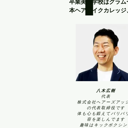
​卒業美容学校はグラ
本ヘアメイクカレッジ
八木広樹
代表
​株式会社ヘアーズアッ
の代表取締役です
体も心も鍛えてバリバ
容を楽しんでます
​趣味はキックボクシ